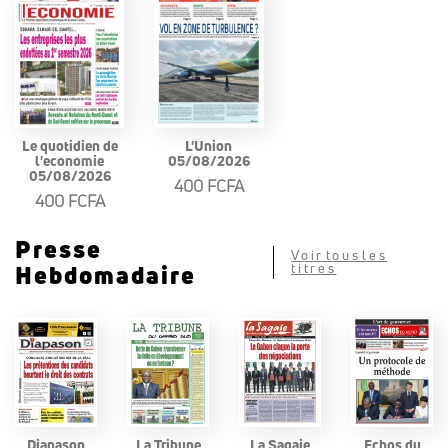
Le quotidien de
L'Union
l'economie
05/08/2026
05/08/2026
400 FCFA
400 FCFA
Presse
Voir tous les
Hebdomadaire
titres
Diapason
La Tribune
La Sagaie
Echos du